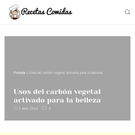
Skip
to
SEAR
content
Portada
»
Usos del carbón vegetal activado para la belleza
Usos del carbón vegetal
activado para la belleza
5 abril 2018
0