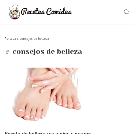
Skip
to
SEAR
content
Portada
»
consejos de belleza
consejos de belleza
Receta de belleza para pies y manos