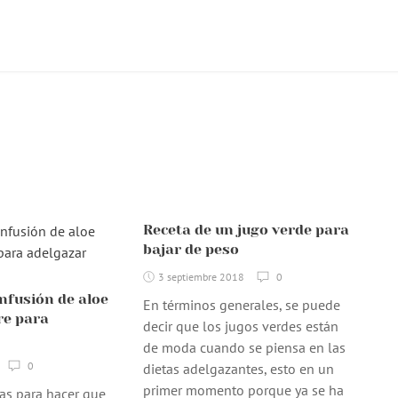
Receta de un jugo verde para
bajar de peso
3 septiembre 2018
0
infusión de aloe
En términos generales, se puede
re para
decir que los jugos verdes están
de moda cuando se piensa en las
0
dietas adelgazantes, esto en un
primer momento porque ya se ha
as para hacer que