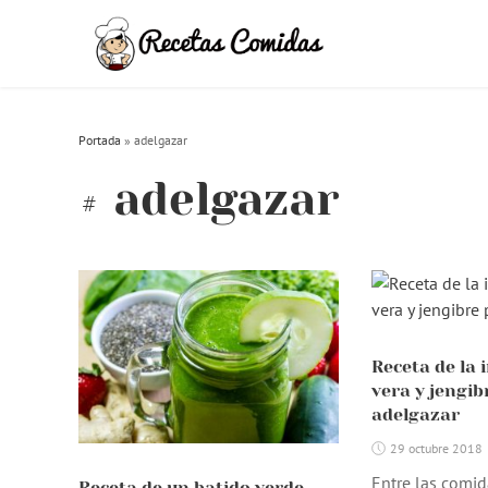
Skip
to
content
Portada
»
adelgazar
adelgazar
Receta de la 
vera y jengib
adelgazar
29 octubre 2018
Entre las comid
Receta de un batido verde