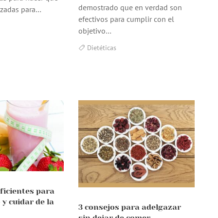
demostrado que en verdad son
izadas para…
efectivos para cumplir con el
objetivo…
Dietéticas
ficientes para
 y cuidar de la
3 consejos para adelgazar
sin dejar de comer