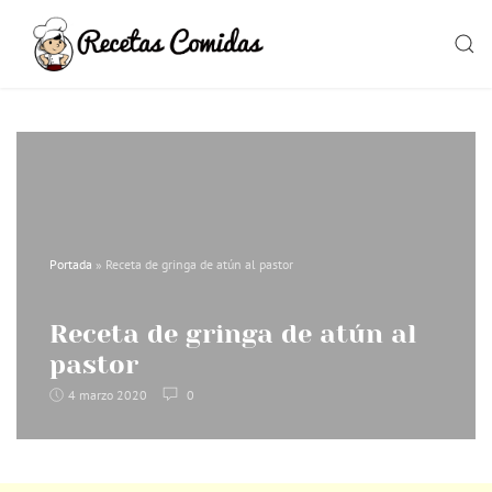
Skip
to
SEAR
content
Portada
»
Receta de gringa de atún al pastor
Receta de gringa de atún al
pastor
4 marzo 2020
0