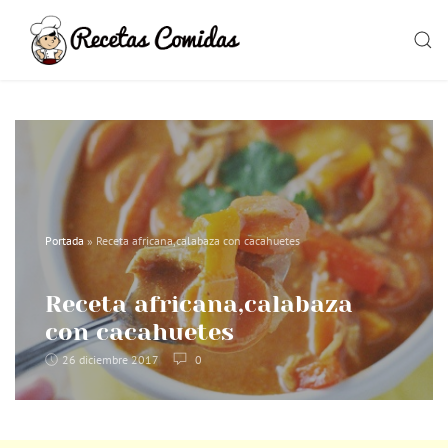
Skip
to
SEAR
content
Portada
»
Receta africana,calabaza con cacahuetes
Receta africana,calabaza
con cacahuetes
26 diciembre 2017
0