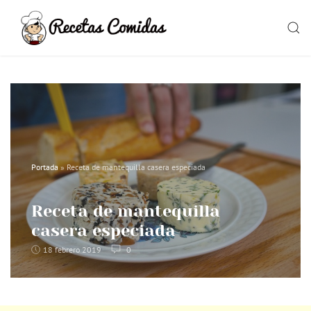
Skip
to
SEAR
content
Portada
»
Receta de mantequilla casera especiada
Receta de mantequilla
casera especiada
18 febrero 2019
0