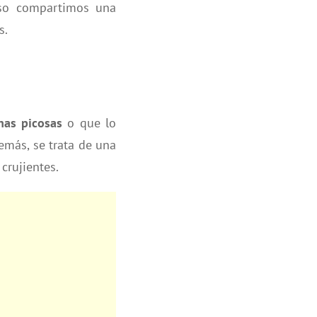
aso compartimos una
s.
nas picosas
o que lo
emás, se trata de una
crujientes.