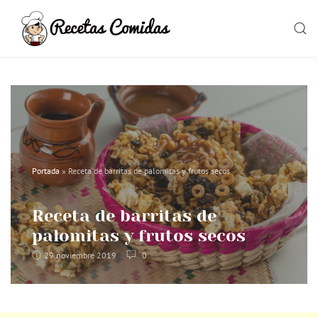
Skip
to
SEAR
content
Portada
»
Receta de barritas de palomitas y frutos secos
Receta de barritas de
palomitas y frutos secos
29 noviembre 2019
0