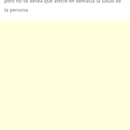
pero no se desea que afecte en demasía la salud de
la persona.