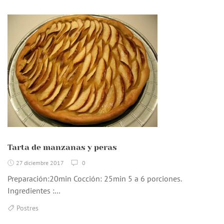
Tarta de manzanas y peras
27 diciembre 2017
0
Preparación:20min Cocción: 25min 5 a 6 porciones.
Ingredientes :…
Postres