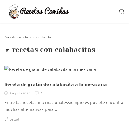
Skip
to
SEAR
content
Portada
»
recetas con calabacitas
recetas con calabacitas
Receta de gratín de calabacita a la mexicana
3 agosto 2020
1
Entre las recetas internacionalessiempre es posible encontrar
muchas alternativas para…
Salud