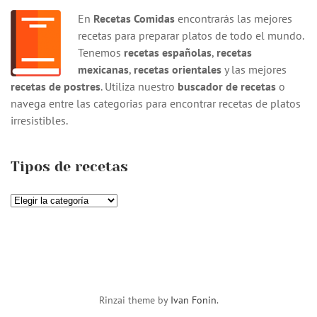
En
Recetas Comidas
encontrarás las mejores
recetas para preparar platos de todo el mundo.
Tenemos
recetas españolas
,
recetas
mexicanas
,
recetas orientales
y las mejores
recetas de postres
. Utiliza nuestro
buscador de recetas
o
navega entre las categorias para encontrar recetas de platos
irresistibles.
Tipos de recetas
Tipos
de
recetas
Rinzai theme by
Ivan Fonin
.