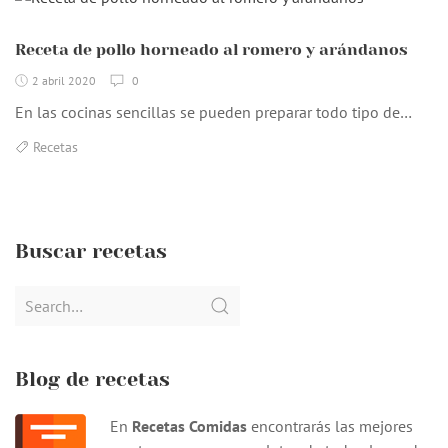
Receta de pollo horneado al romero y arándanos
2 abril 2020
0
En las cocinas sencillas se pueden preparar todo tipo de…
Recetas
Buscar recetas
Search
for:
Blog de recetas
En
Recetas Comidas
encontrarás las mejores