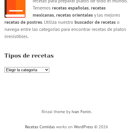
recetas para preparar platos de todo el mundo.
Tenemos
recetas españolas
,
recetas
mexicanas
,
recetas orientales
y las mejores
recetas de postres
. Utiliza nuestro
buscador de recetas
o
navega entre las categorias para encontrar recetas de platos
irresistibles.
Tipos de recetas
Tipos
de
recetas
Rinzai theme by
Ivan Fonin
.
Recetas Comidas
works on
WordPress
© 2026