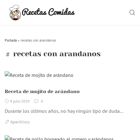
Skip
to
SEAR
content
Portada
»
recetas con arandanos
recetas con arandanos
Receta de mojito de arándano
9 julio 2020
0
Durante los últimos años, no hay ningún tipo de duda…
Aperitivos