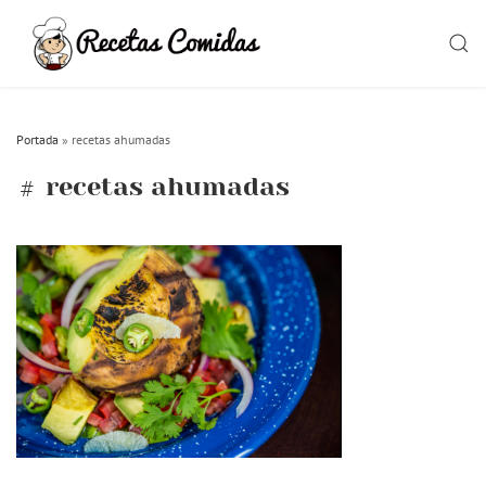
Skip
to
SEAR
content
Portada
»
recetas ahumadas
recetas ahumadas