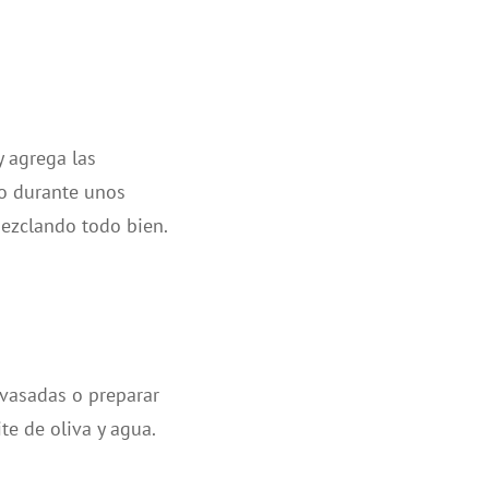
y agrega las
io durante unos
mezclando todo bien.
nvasadas o preparar
te de oliva y agua.