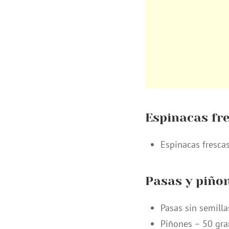
Espinacas fr
Espinacas fresca
Pasas y piño
Pasas sin semill
Piñones – 50 gr