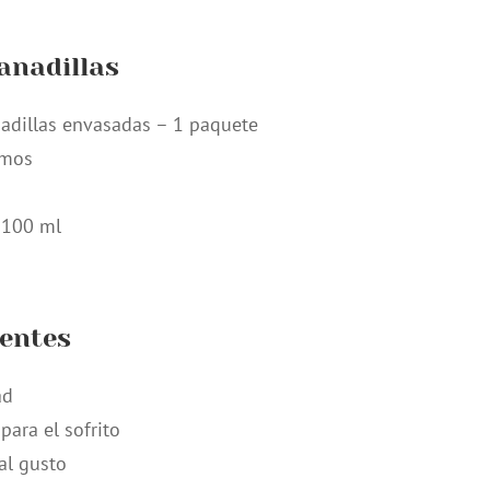
nadillas
adillas envasadas – 1 paquete
amos
– 100 ml
ientes
ad
para el sofrito
al gusto