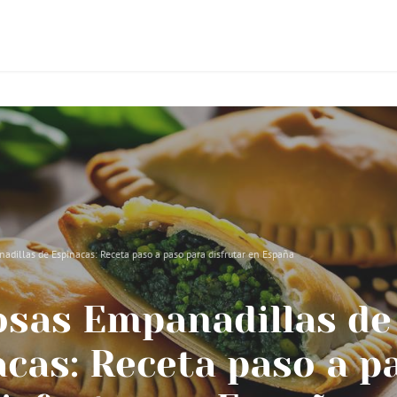
adillas de Espinacas: Receta paso a paso para disfrutar en España
osas Empanadillas de
cas: Receta paso a p