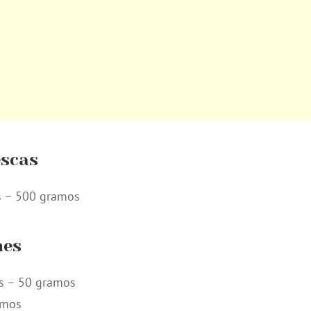
escas
s – 500 gramos
nes
as – 50 gramos
amos