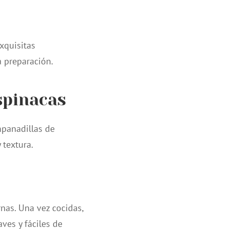
xquisitas
 preparación.
spinacas
mpanadillas de
 textura.
nas. Una vez cocidas,
ves y fáciles de