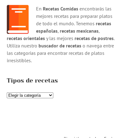
En
Recetas Comidas
encontrarás las
mejores recetas para preparar platos
de todo el mundo. Tenemos
recetas
españolas
,
recetas mexicanas
,
recetas orientales
y las mejores
recetas de postres
.
Utiliza nuestro
buscador de recetas
o navega entre
las categorias para encontrar recetas de platos
irresistibles.
Tipos de recetas
Tipos
de
recetas