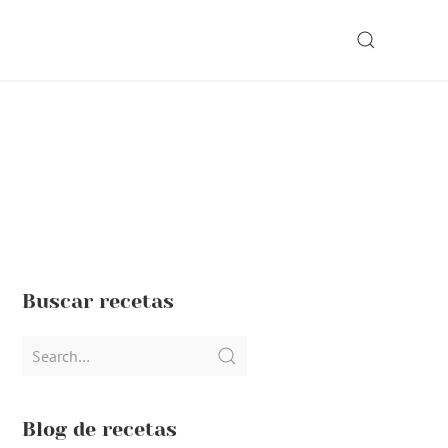
SEARCH
Buscar recetas
Search
for:
Blog de recetas