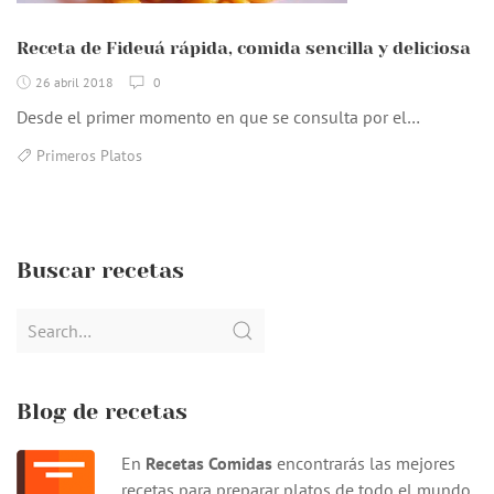
Receta de Fideuá rápida, comida sencilla y deliciosa
26 abril 2018
0
Desde el primer momento en que se consulta por el…
Primeros Platos
Buscar recetas
Search
for:
Blog de recetas
En
Recetas Comidas
encontrarás las mejores
recetas para preparar platos de todo el mundo.