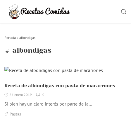
Skip
to
SEAR
content
Portada
»
albondigas
albondigas
Receta de albóndigas con pasta de macarrones
24 enero 2019
0
Si bien hay un claro interés por parte de la…
Pastas